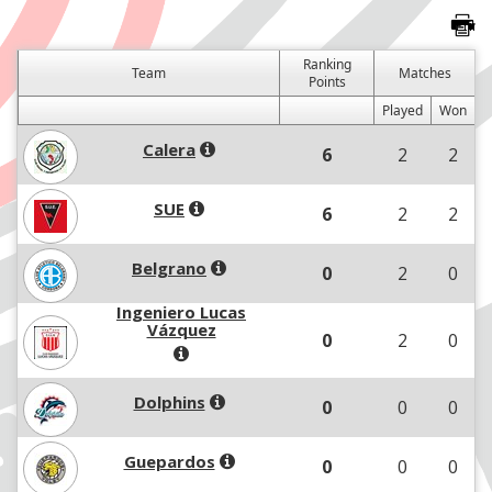
Ranking
Team
Matches
Points
Played
Won
Calera
6
2
2
SUE
6
2
2
Belgrano
0
2
0
Ingeniero Lucas
Vázquez
0
2
0
Dolphins
0
0
0
Guepardos
0
0
0