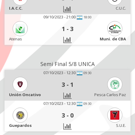
I.A.C.C.
C.U.C.
09/10/2023 - 21:00
18:00
1
-
3
Atenas
Muni. de CBA
Semi Final 5/8 UNICA
07/10/2023 - 12:30
09:30
3
-
1
Unión Oncativo
Pesca Carlos Paz
07/10/2023 - 12:30
09:30
3
-
0
Guepardos
S.U.E.